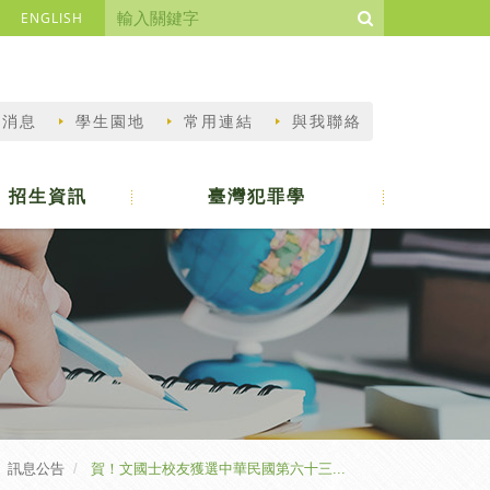
ENGLISH
新消息
學生園地
常用連結
與我聯絡
招生資訊
臺灣犯罪學
訊息公告
賀！文國士校友獲選中華民國第六十三...