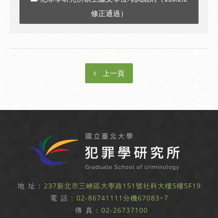
修正通過）
上一頁
地 址：
237新北市三峽區大學路151號社科大樓5樓5F19
電 話：
02-86741111分機67083~7
傳 真：
02-26737100