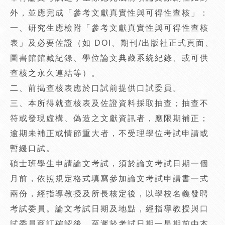
外，並應完成「參考文獻真實性與可得性查核」：
一、研究生應檢附「參考文獻真實性與可得性查核
表」及必要佐證（如 DOI、期刊/出版社正式頁面、
圖書館館藏紀錄、學位論文典藏系統紀錄、或可供
查核之永久連結等）。
二、前揭查核表應於口試前提供口試委員。
三、本所得就查核表及佐證資料採取抽查；抽查不
符或發現虛構、偽造之文獻資訊者，應限期補正；
逾期未補正或情節重大者，不受理學位考試申請或
暫緩口試。
碩士班學生申請論文考試，須於論文考試日期一個
月前，依照規定格式填寫參加論文考試申請書一式
兩份，經指導教授及所長核定後，以學校名義發聘
考試委員。論文考試日期及地點，經指導教授與口
試委員商訂確認後，至遲於考試日期一星期前由本