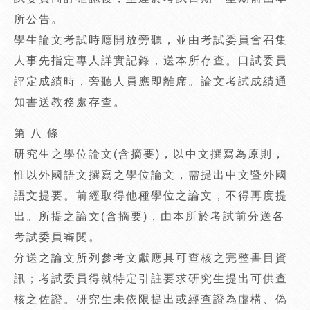
所公告。
學生論文考試時應開放旁聽，並由考試委員會召集
人事先指定專人詳實記錄，送本所存查。口試委員
評定成績時，旁聽人員應即離席。論文考試成績通
知書送教務處存查。
第 八 條
研究生之學位論文(含摘要)，以中文撰寫為原則，
惟以外國語文撰寫之學位論文，需提出中文暨外國
語文提要。前經取得他種學位之論文，不得再度提
出。所提之論文(含摘要)，由本所於考試前分送各
考試委員審閱。
分送之論文所列參考文獻應具可查核之完整書目資
訊；考試委員得就特定引註要求研究生提出可供查
核之佐證。研究生未依限提出或經查證為虛構、偽