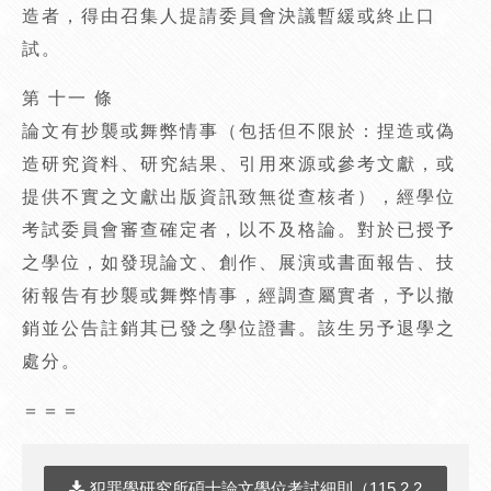
造者，得由召集人提請委員會決議暫緩或終止口
試。
第 十一 條
論文有抄襲或舞弊情事（包括但不限於：捏造或偽
造研究資料、研究結果、引用來源或參考文獻，或
提供不實之文獻出版資訊致無從查核者），經學位
考試委員會審查確定者，以不及格論。對於已授予
之學位，如發現論文、創作、展演或書面報告、技
術報告有抄襲或舞弊情事，經調查屬實者，予以撤
銷並公告註銷其已發之學位證書。該生另予退學之
處分。
＝＝＝
犯罪學研究所碩士論文學位考試細則（115.2.2