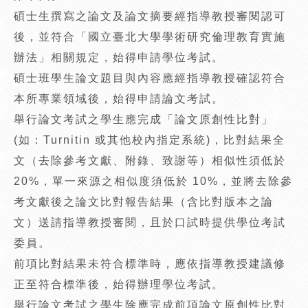
碩士生撰寫之論文及論文摘要經指導教授審閱認可
後，並符合「國立臺北大學學術研究倫理教育實施
辦法」相關規定，始得申請學位考試。
碩士班學生論文題目與內容應經指導教授確認符合
本所專業領域後，始得申請論文考試。
舉行論文考試之學生應完成「論文原創性比對」
(如：Turnitin 或其他校內指定系統)，比對結果全
文（去除參考文獻、附錄、致謝等）相似性須低於
20%，單一來源之相似度須低於 10%，並將去除參
考文獻後之論文比對報告結果（含比對版本之論
文）送請指導教授審閱，且於口試時提供學位考試
委員。
前項比對結果未符合標準時，應依指導教授建議修
正至符合標準後，始得辦理學位考試。
舉行論文考試之學生除應完成前項論文原創性比對