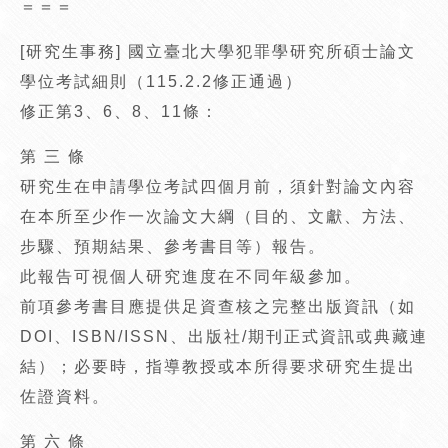
＝＝＝
[研究生事務] 國立臺北大學犯罪學研究所碩士論文
學位考試細則（115.2.2修正通過）
修正第3、6、8、11條：
第 三 條
研究生在申請學位考試四個月前，須針對論文內容
在本所至少作一次論文大綱（目的、文獻、方法、
步驟、預期結果、參考書目等）報告。
此報告可視個人研究進度在不同年級參加。
前項參考書目應提供足資查核之完整出版資訊（如
DOI、ISBN/ISSN、出版社/期刊正式資訊或典藏連
結）；必要時，指導教授或本所得要求研究生提出
佐證資料。
第 六 條