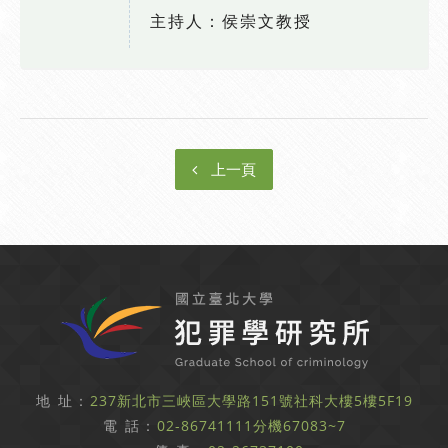
主持人：侯崇文教授
上一頁
地 址：
237新北市三峽區大學路151號社科大樓5樓5F19
電 話：
02-86741111分機67083~7