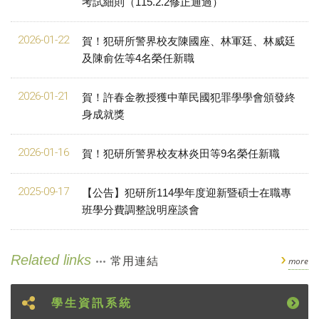
考試細則（115.2.2修正通過）
2026-01-22
賀！犯研所警界校友陳國座、林軍廷、林威廷
及陳俞佐等4名榮任新職
2026-01-21
賀！許春金教授獲中華民國犯罪學學會頒發終
身成就獎
2026-01-16
賀！犯研所警界校友林炎田等9名榮任新職
2025-09-17
【公告】犯研所114學年度迎新暨碩士在職專
班學分費調整說明座談會
Related links
常用連結
more
學生資訊系統