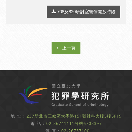
708及820研討室暫停開放時段
上一頁
地 址：
237新北市三峽區大學路151號社科大樓5樓5F19
電 話：
02-86741111分機67083~7
傳 真：
02-26737100