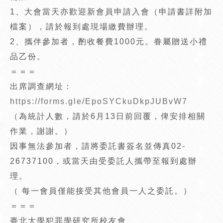
1、大會當天亦歡迎新會員申請入會（申請書詳附加
檔案），請於報到處現場繳費辦理。
2、攜伴參加者，酌收餐費1000元。眷屬贈送小禮
品乙份。
＝＝＝
出席調查網址：
https://forms.gle/EpoSYCkuDkpJUBvW7
（為統計人數，請於6月13日前回覆，俾安排相關
作業，謝謝。）
因事無法參加者，請將委託書簽名並傳真02-
26737100，或當天由受委託人攜帶至報到處辦
理。
（ 每一會員僅能接受其他會員一人之委託。）
＝＝＝
臺北大學犯罪學研究所校友會