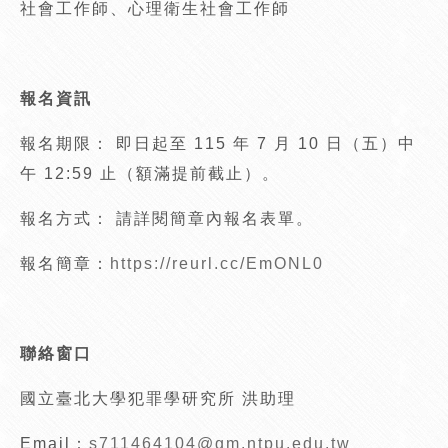
社會工作師、心理衛生社會工作師
報名資訊
報名期限： 即日起至 115 年 7 月 10 日（五）中
午 12:59 止（額滿提前截止）。
報名方式： 請詳閱簡章內報名表單。
報名簡章：
https://reurl.cc/EmONL0
聯絡窗口
國立臺北大學犯罪學研究所 洪助理
Email：
s711464104@gm.ntpu.edu.tw