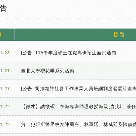
告
期
標 題
[公告] 115學年度碩士在職專班招生面試通知
1-28
臺北大學櫻花季系列活動
1-27
[公告] 司法精神社會工作專業人員培訓制度發展計畫
1-27
【徵才】誠徵碩士在職專班助理教授職級(含)以上兼任教
1-22
賀！犯研所警界校友陳國座、林軍廷、林威廷及陳俞佐
1-22