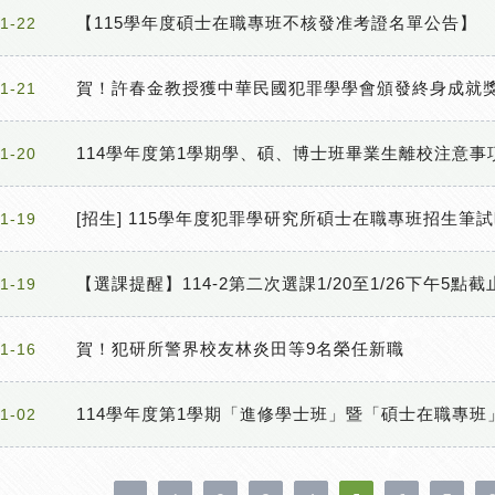
【115學年度碩士在職專班不核發准考證名單公告】
1-22
賀！許春金教授獲中華民國犯罪學學會頒發終身成就
1-21
114學年度第1學期學、碩、博士班畢業生離校注意事
1-20
[招生] 115學年度犯罪學研究所碩士在職專班招生
1-19
【選課提醒】114-2第二次選課1/20至1/26下午5點截
1-19
賀！犯研所警界校友林炎田等9名榮任新職
1-16
114學年度第1學期「進修學士班」暨「碩士在職專
1-02