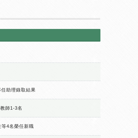
專任助理錄取結果
師1-3名
等4名榮任新職