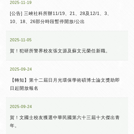
2025-11-19
[公告] 三峽社科所辦11/19、21、28及12/1、3、
10、18、26部分時段暫停開放/公出
2025-11-05
賀！犯研所警界校友張文源及蘇文元榮任新職。
2025-09-24
【轉知】第十二屆日月光環保學術碩博士論文獎助即
日起開放報名
2025-09-24
賀！文國士校友獲選中華民國第六十三屆十大傑出青
年。