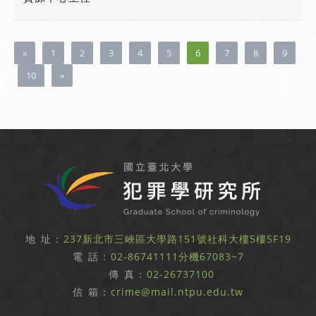
«
1
2
3
4
5
6
7
8
9
10
»
地 址：
237新北市三峽區大學路151號社科大樓5樓5F19
電 話：
02-86741111分機67083~7
傳 真：
02-26737100
信 箱：
crime@mail.ntpu.edu.tw