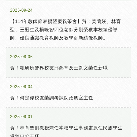
2025-09-24
【114年教師節表揚暨慶祝茶會】賀！黃蘭媖、林育
聖、王冠生及楊喨智四位老師分別榮獲本校績優導
師、優良通識教育教師及教學創新績優教師。
2025-08-06
賀！犯研所警界校友邱錦堂及王凱文榮任新職
2025-08-04
賀！何定偉校友榮調考試院政風室主任
2025-08-01
賀！林育聖副教授兼任本校學生事務處原住民族學生
資源中心主任