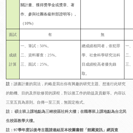
關計畫、獲得獎學金或獎章、著
作、參與社團各級幹部證明等）。
（10%）
面試
有
無
一、筆試：50%。
總成績相同者，依犯罪
一、
成績
二、資料審查：25%。
學、社會科學研究法科
二、
計算
三、面試：25%。
目成績較高者優先錄
三、
取。
註：
讀書計畫的寫法，約略是寫出你有興趣的研究主題、想進行此研究
的動機、目的及所欲修習的課程，對以後工作的助益及貢獻等。內容以
三至五頁為原則。自傳一至三頁，無固定格式。
註： 碩士班上課地點為三峽校區社科大樓；在職專班上課地點為台北民
生校區教學大樓。
註：
97學年度以後考古題請連結至本校圖書館「館藏資訊」網頁查