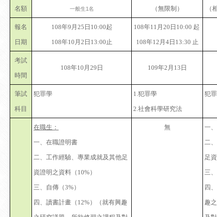
名額
（無限制）
（
一般生1名
報名
108年9月25日10:00起
108年11月20日10:00 起
日期
108年10月2日13:00止
108年12月4日13:30 止
考試
108年10月29日
109年2月13日
時間
筆試
犯罪學
1.犯罪學
犯罪
科目
2.社會科學研究法
在職生：
無
一、
一、在職證明書
二、
二、工作經驗、專業成就及其他足
足資
資證明之資料（10%）
三、
三、自傳（3%）
四、
四、讀書計畫（12%）（就有興趣
趣之