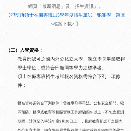
網頁「最新消息」及「招生資訊」。
【
犯研所碩士在職專班115學年度招生筆試「犯罪學」題庫
<
檔案下載
>
】
-
（二）入學資格：
教育部認可之國內外公私立大學、獨立學院畢業取得
學士學位，或符合部頒同等學力之標準者。
碩士在職專班招生考試報名資格需符合下列二項條
件：
報名資格需符合下列條件：曾從事刑事司法、公私安全部門、犯
罪預防、輔導或教育等相關實務工作經驗四年以上（不包含受訓
期間，計算至入學該年度9月30日止），且經教育部認可之國內
外公私立大學、獨立學院畢業取得學士學位或符合部頒同等學力