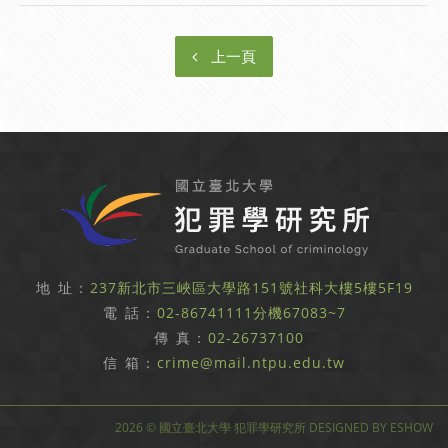
上一頁
地 址：
237新北市三峽區大學路151號社科大樓5樓5F19
電 話：
02-86741111分機67083~7
傳 真：
02-26737100
信 箱：
crime@mail.ntpu.edu.tw
2026 © 國立臺北大學 犯罪學研究所 DESIGNED BY
ESHOW