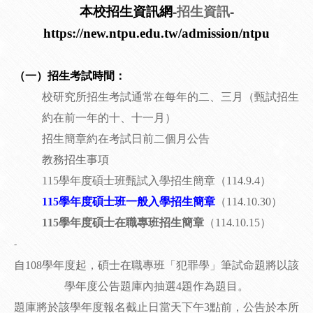
本校招生資訊網-
招生資訊
-
https://new.ntpu.edu.tw/admission/ntpu
（一）招生考試時間：
校研究所招生考試通常在每年的二、三
月（甄試招生
約在前一年的十、十一月）
招生簡章約在考試日前二個月公告
教務招生事項
115學年度碩士班甄試入學招生簡章
（114.9.4）
115學年度碩士班一般入學招生簡章
（114.10.30）
115學年度碩士在職專班招生簡章
（
114.10.15
）
-
自108學年度起，碩士在職專班「犯罪學」筆試命題將以該
學年度
公告
題庫內抽選4題作為題目。
題庫將於該學年度報名截止日當天下午3點前，公告於本所