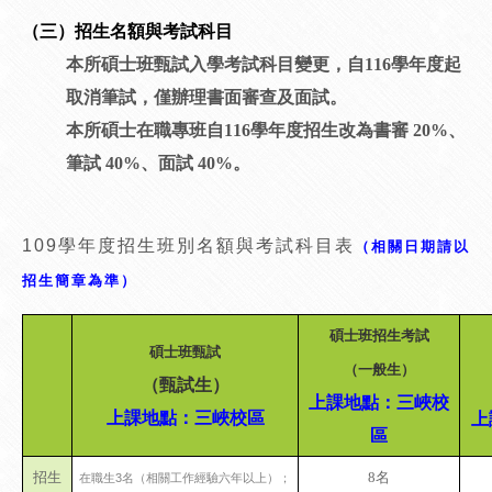
（三）招生名額與考試科目
本所碩士班甄試入學考試科目變更，自116學年度起
取消筆試，僅辦理書面審查及面試。
本所碩士在職專班自116學年度招生改為書審 20%、
筆試 40%、面試 40%。
109學年度招生班別名額與考試科目表
（相關日期請以
招生簡章為準）
碩士班招生考試
碩士班甄試
（一般生）
（甄試生）
上課地點：三峽校
上課地點：三峽校區
上
區
招生
8名
在職生3名（
相關工作經驗六年以上）；