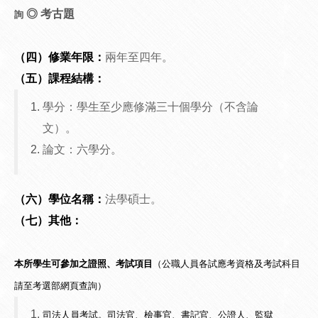
◎
考古題
詢
（四）修業年限：
兩年至四年。
（五）課程結構：
學分：學生至少應修滿三十個學分（不含論
文）。
論文：六學分。
（六）學位名稱：
法學碩士。
（七）其他：
本所學生可參加之證照、考試項目
（公職人員各試應考資格及考試科目
請至
考選部網頁
查詢）
司法人員考試。司法官、檢事官、書記官、公證人、監獄