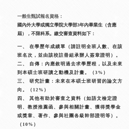
一般生甄試報名資格：
國內外大學或獨立學院大學部3年內畢業生（含應
屆），不限科系。繳交審查資料如下：
一、 在學歷年成績單（請註明全班人數、在該
班名次，並由該校註冊組承辦人簽章證明）。
二、 自傳：內應敘明過去求學歷程，以及未來
到本碩士班研讀之動機及計畫。（3%）
三、 研究計畫：未來在本碩士班研習的論文方
向。（12%）
四、 其他有助於審查之資料（如語文檢定證
明、教授推薦函、參與相關計畫、獲得獎學金
或獎章、著作、參與社團各級幹部證明等）。
（10%）