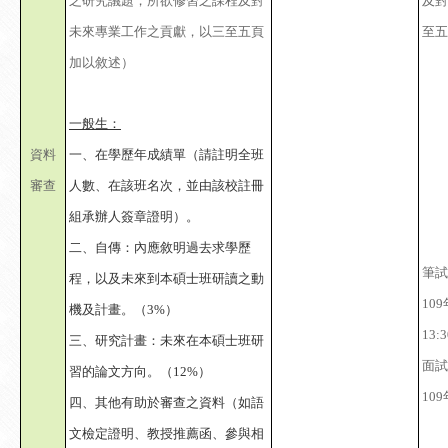
之研究議題，所欲修習之課程及對
及對
未來專業工作之貢獻，以三至五頁
至五
加以敘述）
一般生：
資料
一、在學歷年成績單（請註明全班
審查
人數、在該班名次，並由該校註冊
組承辦人簽章證明）。
二、自傳：內應敘明過去求學歷
筆試
程，以及未來到本碩士班研讀之動
10
機及計畫。（3%）
13:
三、研究計畫：未來在本碩士班研
面試
習的論文方向。（12%）
10
四、其他有助於審查之資料（如語
文檢定證明、教授推薦函、參與相